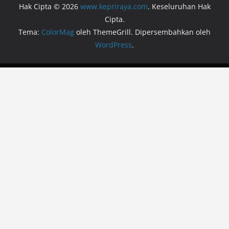
Hak Cipta © 2026
www.kepriraya.com
. Keseluruhan Hak
Cipta.
Tema:
ColorMag
oleh ThemeGrill. Dipersembahkan oleh
WordPress
.