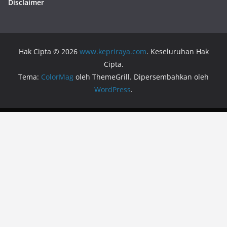
Disclaimer
Hak Cipta © 2026
www.kepriraya.com
. Keseluruhan Hak
Cipta.
Tema:
ColorMag
oleh ThemeGrill. Dipersembahkan oleh
WordPress
.