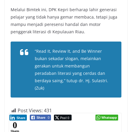
Melalui Bimtek ini, DPK Kepri berharap lahir generasi
pelajar yang tidak hanya gemar membaca, tetapi juga
mampu menjadi peresensi handal dan motor
penggerak literasi di Kepulauan Riau.
“Read It, Review It, and Be Winner
bukan sekadar slogan, melainkan
gerakan untuk membangun
peradaban literasi yang cerdas dan
berdaya saing,” tutup dr. Hj. Sulastri.
(Zuk)
Post Views:
431
Post 0
Whatsapp
Share
0
Share
0
Shares