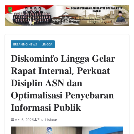
BREAKING NEWS
LINGGA
𝐃𝐢𝐬𝐤𝐨𝐦𝐢𝐧𝐟𝐨 𝐋𝐢𝐧𝐠𝐠𝐚 𝐆𝐞𝐥𝐚𝐫
𝐑𝐚𝐩𝐚𝐭 𝐈𝐧𝐭𝐞𝐫𝐧𝐚𝐥, 𝐏𝐞𝐫𝐤𝐮𝐚𝐭
𝐃𝐢𝐬𝐢𝐩𝐥𝐢𝐧 𝐀𝐒𝐍 𝐝𝐚𝐧
𝐎𝐩𝐭𝐢𝐦𝐚𝐥𝐢𝐬𝐚𝐬𝐢 𝐏𝐞𝐧𝐲𝐞𝐛𝐚𝐫𝐚𝐧
𝐈𝐧𝐟𝐨𝐫𝐦𝐚𝐬𝐢 𝐏𝐮𝐛𝐥𝐢𝐤
Mei 6, 2026
Zuki Haluan