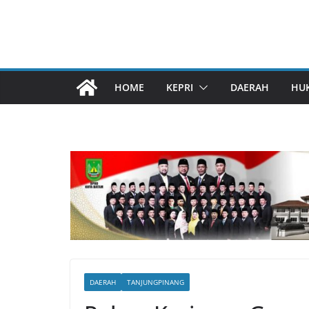
HOME
KEPRI
DAERAH
HU
DAERAH
TANJUNGPINANG