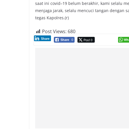
saat ini covid–19 belum berakhir, kami selalu
menjaga jarak, selalu mencuci tangan dengan s
tegas Kapolres.(r)
Post Views:
680
Share
Post 0
Wh
Share
0