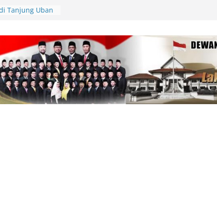
di Tanjung Uban
kan Sekitar 1
lukar
di Beranda Negeri:
 Kekecewaan atas
m PWI dalam
am
81, Polres Lingga
lar Gerakan
n Cek Kesehatan
pinang Kunjungi
Tabib, Dorong
tan yang
Periset Diundang
l Riset di Istana