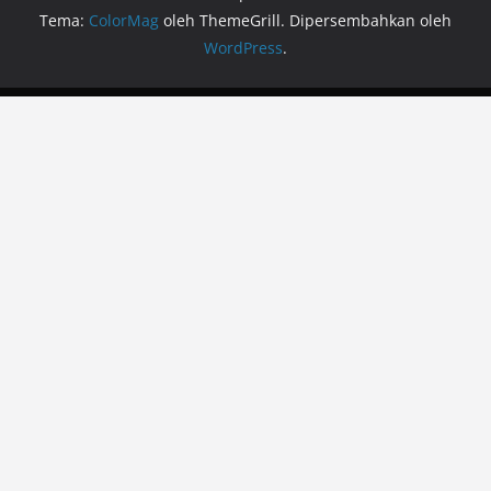
Tema:
ColorMag
oleh ThemeGrill. Dipersembahkan oleh
WordPress
.