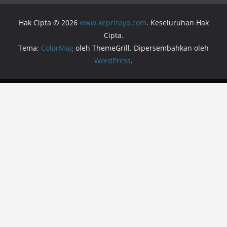
Hak Cipta © 2026
www.kepriraya.com
. Keseluruhan Hak
Cipta.
Tema:
ColorMag
oleh ThemeGrill. Dipersembahkan oleh
WordPress
.