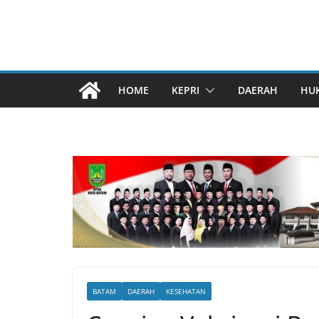
HOME
KEPRI
DAERAH
HU
BATAM
DAERAH
KESEHATAN