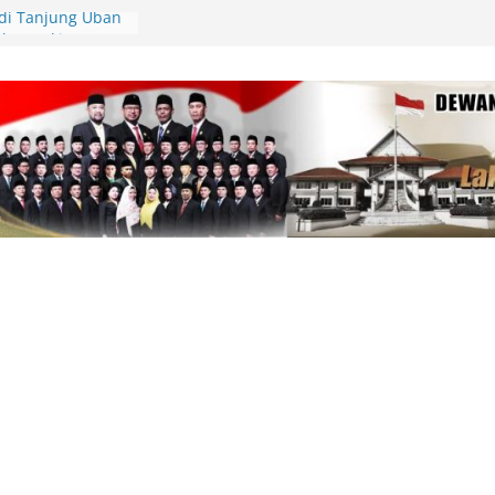
di Tanjung Uban
kan Sekitar 1
lukar
di Beranda Negeri:
 Kekecewaan atas
m PWI dalam
am
81, Polres Lingga
lar Gerakan
n Cek Kesehatan
pinang Kunjungi
Tabib, Dorong
tan yang
Periset Diundang
l Riset di Istana