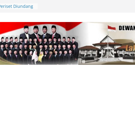
Periset Diundang
l Riset di Istana
di Tanjung Uban
kan Sekitar 1
lukar
di Beranda Negeri:
 Kekecewaan atas
m PWI dalam
am
81, Polres Lingga
lar Gerakan
n Cek Kesehatan
pinang Kunjungi
Tabib, Dorong
tan yang