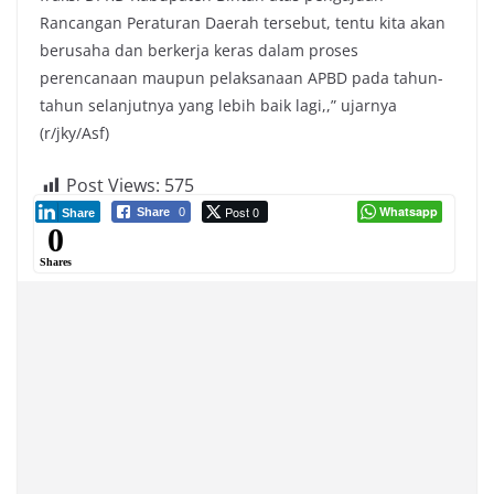
Rancangan Peraturan Daerah tersebut, tentu kita akan
berusaha dan berkerja keras dalam proses
perencanaan maupun pelaksanaan APBD pada tahun-
tahun selanjutnya yang lebih baik lagi,,” ujarnya
(r/jky/Asf)
Post Views:
575
Post 0
Whatsapp
Share
0
Share
0
Shares