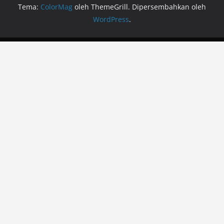
Tema:
ColorMag
oleh ThemeGrill. Dipersembahkan oleh
WordPress
.