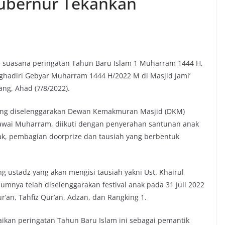
ubernur Tekankan
 suasana peringatan Tahun Baru Islam 1 Muharram 1444 H,
hadiri Gebyar Muharram 1444 H/2022 M di Masjid Jami’
ang, Ahad (7/8/2022).
ang diselenggarakan Dewan Kemakmuran Masjid (DKM)
 Pawai Muharram, diikuti dengan penyerahan santunan anak
ak, pembagian doorprize dan tausiah yang berbentuk
g ustadz yang akan mengisi tausiah yakni Ust. Khairul
lumnya telah diselenggarakan festival anak pada 31 Juli 2022
r’an, Tahfiz Qur’an, Adzan, dan Rangking 1.
an peringatan Tahun Baru Islam ini sebagai pemantik