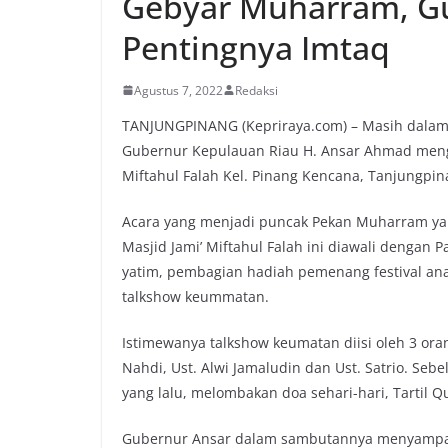
Gebyar Muharram, G
Pentingnya Imtaq
Agustus 7, 2022
Redaksi
TANJUNGPINANG (Kepriraya.com) – Masih dalam
Gubernur Kepulauan Riau H. Ansar Ahmad meng
Miftahul Falah Kel. Pinang Kencana, Tanjungpin
Acara yang menjadi puncak Pekan Muharram y
Masjid Jami’ Miftahul Falah ini diawali dengan
yatim, pembagian hadiah pemenang festival an
talkshow keummatan.
Istimewanya talkshow keumatan diisi oleh 3 oran
Nahdi, Ust. Alwi Jamaludin dan Ust. Satrio. Sebe
yang lalu, melombakan doa sehari-hari, Tartil Qu
Gubernur Ansar dalam sambutannya menyampaik