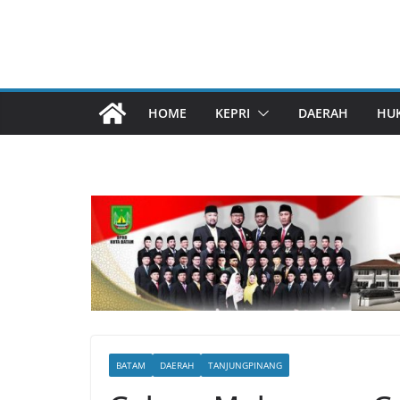
HOME
KEPRI
DAERAH
HU
BATAM
DAERAH
TANJUNGPINANG