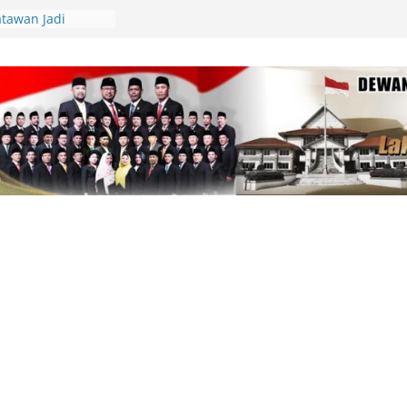
tawan Jadi
Kepri Tegaskan
aik-Turun
ik Resmi
i Bahas
AS 2026, Fiven
 Demi
yarakat
ara Dianugerahi
ormatan Korps
Sambut Panglima
ep, Lingga
at Latihan Tempur
l
Lingga Bagikan
 Aparatur Desa
lamatan Berlalu