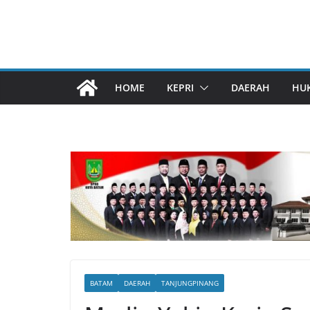
HOME
KEPRI
DAERAH
HU
BATAM
DAERAH
TANJUNGPINANG