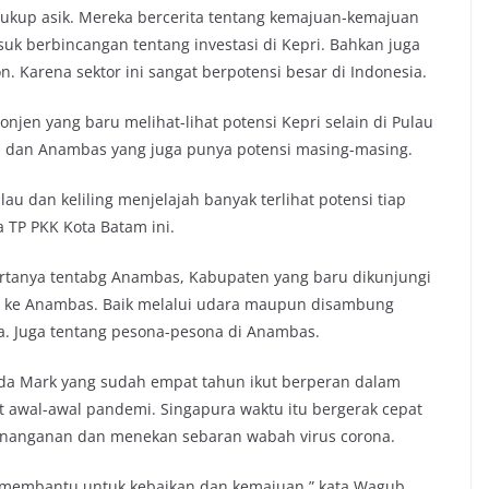
cukup asik. Mereka bercerita tentang kemajuan-kemajuan
uk berbincangan tentang investasi di Kepri. Bahkan juga
n. Karena sektor ini sangat berpotensi besar di Indonesia.
jen yang baru melihat-lihat potensi Kepri selain di Pulau
a dan Anambas yang juga punya potensi masing-masing.
lau dan keliling menjelajah banyak terlihat potensi tiap
 TP PKK Kota Batam ini.
rtanya tentabg Anambas, Kabupaten yang baru dikunjungi
ya ke Anambas. Baik melalui udara maupun disambung
pa. Juga tentang pesona-pesona di Anambas.
ada Mark yang sudah empat tahun ikut berperan dalam
t awal-awal pandemi. Singapura waktu itu bergerak cepat
nanganan dan menekan sebaran wabah virus corona.
ng membantu untuk kebaikan dan kemajuan,” kata Wagub