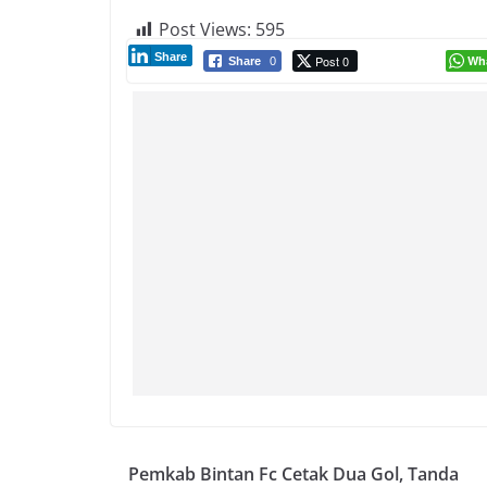
Post Views:
595
Share
Post 0
Wh
Share
0
Pemkab Bintan Fc Cetak Dua Gol, Tanda