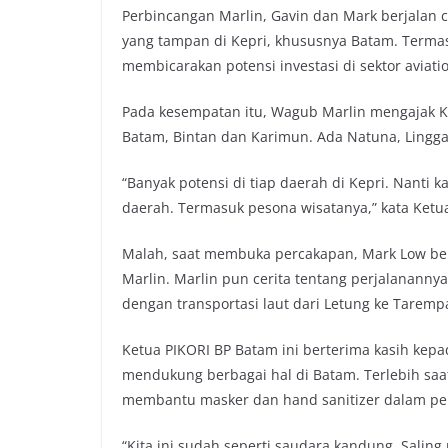
Perbincangan Marlin, Gavin dan Mark berjalan 
yang tampan di Kepri, khususnya Batam. Termas
membicarakan potensi investasi di sektor aviatio
Pada kesempatan itu, Wagub Marlin mengajak Kon
Batam, Bintan dan Karimun. Ada Natuna, Lingg
“Banyak potensi di tiap daerah di Kepri. Nanti ka
daerah. Termasuk pesona wisatanya,” kata Ketua
Malah, saat membuka percakapan, Mark Low be
Marlin. Marlin pun cerita tentang perjalanann
dengan transportasi laut dari Letung ke Tarem
Ketua PIKORI BP Batam ini berterima kasih kep
mendukung berbagai hal di Batam. Terlebih saa
membantu masker dan hand sanitizer dalam pe
“Kita ini sudah seperti saudara kandung. Sali