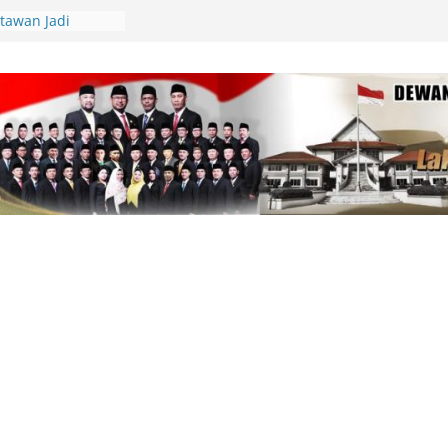
Lingga Bagikan
 Aparatur Desa
lamatan Berlalu
tawan Jadi
Kepri Tegaskan
aik-Turun
ik Resmi
di Beranda Negeri:
 Kekecewaan atas
m PWI dalam
am
pin Gerakan
unting, Dorong
 Cek Kesehatan
an, Deby Maryanti
ngan Perubahan