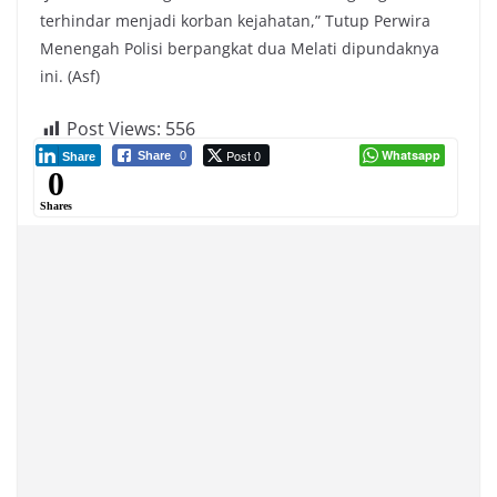
terhindar menjadi korban kejahatan,” Tutup Perwira
Menengah Polisi berpangkat dua Melati dipundaknya
ini. (Asf)
Post Views:
556
Post 0
Whatsapp
Share
0
Share
0
Shares