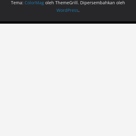
Tema:
ColorMag
oleh ThemeGrill. Dipersembahkan oleh
WordPress
.