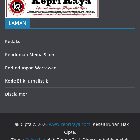
LAMAN
Redaksi
Pendoman Media Siber
Perlindungan Wartawan
Kode Etik Jurnalistik
Disclaimer
Hak Cipta © 2026
www.kepriraya.com
. Keseluruhan Hak
Cipta.
Tema:
ColorMag
oleh ThemeGrill. Dipersembahkan oleh