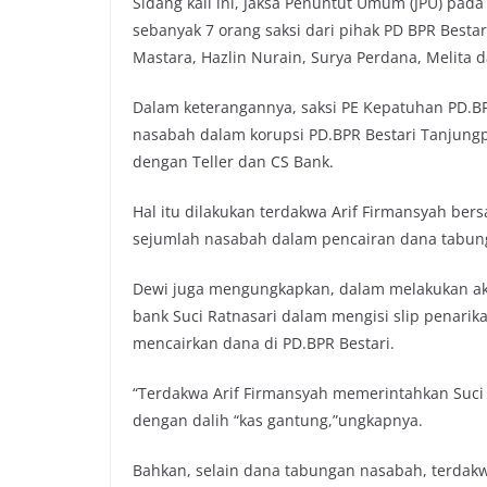
Sidang kali ini, Jaksa Penuntut Umum (JPU) pad
sebanyak 7 orang saksi dari pihak PD BPR Bestari
Mastara, Hazlin Nurain, Surya Perdana, Melita d
Dalam keterangannya, saksi PE Kepatuhan PD.BP
nasabah dalam korupsi PD.BPR Bestari Tanjungp
dengan Teller dan CS Bank.
Hal itu dilakukan terdakwa Arif Firmansyah be
sejumlah nasabah dalam pencairan dana tabung
Dewi juga mengungkapkan, dalam melakukan aksi
bank Suci Ratnasari dalam mengisi slip penar
mencairkan dana di PD.BPR Bestari.
“Terdakwa Arif Firmansyah memerintahkan Suci
dengan dalih “kas gantung,”ungkapnya.
Bahkan, selain dana tabungan nasabah, terdakw