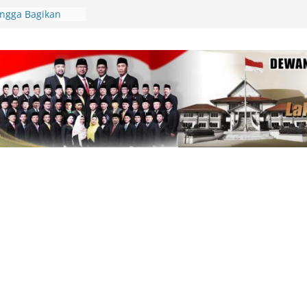
Lingga Bagikan
 Aparatur Desa
lamatan Berlalu
tawan Jadi
Kepri Tegaskan
aik-Turun
ik Resmi
di Beranda Negeri:
 Kekecewaan atas
m PWI dalam
am
pin Gerakan
unting, Dorong
 Cek Kesehatan
an, Deby Maryanti
ngan Perubahan