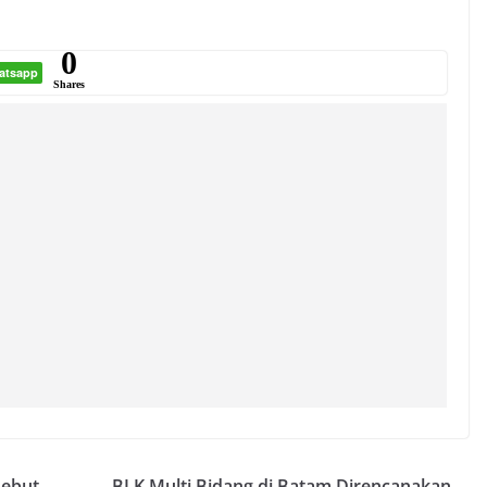
0
atsapp
Shares
Sebut
BLK Multi Bidang di Batam Direncanakan