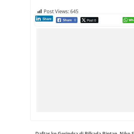
Post Views:
645
Share
Post 0
Wh
Share
0
Daftar ke Gerindra di Pilkada Bintan, Niko 