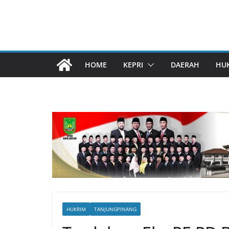
HOME
KEPRI
DAERAH
HU
HUKRIM
TANJUNGPINANG