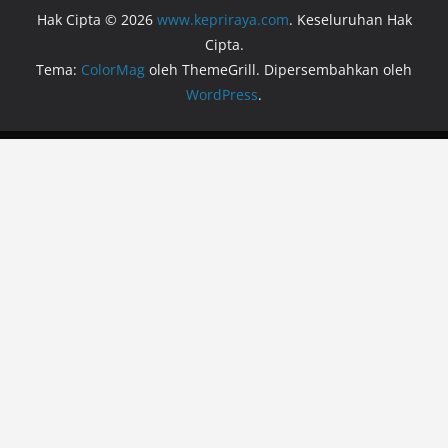
Hak Cipta © 2026
www.kepriraya.com
. Keseluruhan Hak
Cipta.
Tema:
ColorMag
oleh ThemeGrill. Dipersembahkan oleh
WordPress
.