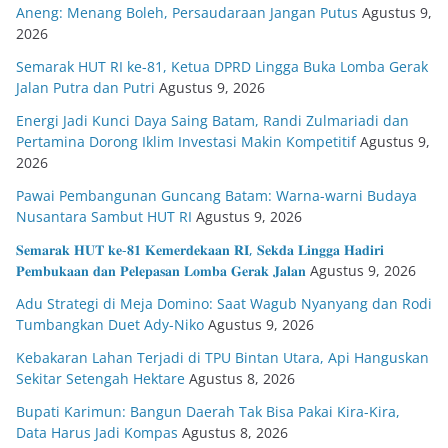
Aneng: Menang Boleh, Persaudaraan Jangan Putus
Agustus 9,
2026
Semarak HUT RI ke-81, Ketua DPRD Lingga Buka Lomba Gerak
Jalan Putra dan Putri
Agustus 9, 2026
Energi Jadi Kunci Daya Saing Batam, Randi Zulmariadi dan
Pertamina Dorong Iklim Investasi Makin Kompetitif
Agustus 9,
2026
Pawai Pembangunan Guncang Batam: Warna-warni Budaya
Nusantara Sambut HUT RI
Agustus 9, 2026
𝐒𝐞𝐦𝐚𝐫𝐚𝐤 𝐇𝐔𝐓 𝐤𝐞-𝟖𝟏 𝐊𝐞𝐦𝐞𝐫𝐝𝐞𝐤𝐚𝐚𝐧 𝐑𝐈, 𝐒𝐞𝐤𝐝𝐚 𝐋𝐢𝐧𝐠𝐠𝐚 𝐇𝐚𝐝𝐢𝐫𝐢
𝐏𝐞𝐦𝐛𝐮𝐤𝐚𝐚𝐧 𝐝𝐚𝐧 𝐏𝐞𝐥𝐞𝐩𝐚𝐬𝐚𝐧 𝐋𝐨𝐦𝐛𝐚 𝐆𝐞𝐫𝐚𝐤 𝐉𝐚𝐥𝐚𝐧
Agustus 9, 2026
Adu Strategi di Meja Domino: Saat Wagub Nyanyang dan Rodi
Tumbangkan Duet Ady-Niko
Agustus 9, 2026
Kebakaran Lahan Terjadi di TPU Bintan Utara, Api Hanguskan
Sekitar Setengah Hektare
Agustus 8, 2026
Bupati Karimun: Bangun Daerah Tak Bisa Pakai Kira-Kira,
Data Harus Jadi Kompas
Agustus 8, 2026