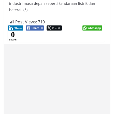
industri masa depan seperti kendaraan listrik dan
baterai. (*)
Post Views:
710
Post 0
Whatsapp
Share
0
Share
0
Shares