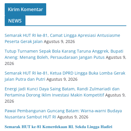
NEWS
Semarak HUT RI ke-81, Camat Lingga Apresiasi Antusiasme
Peserta Gerak Jalan
Agustus 9, 2026
Tutup Turnamen Sepak Bola Karang Taruna Anggrek, Bupati
Aneng: Menang Boleh, Persaudaraan Jangan Putus
Agustus 9,
2026
Semarak HUT RI ke-81, Ketua DPRD Lingga Buka Lomba Gerak
Jalan Putra dan Putri
Agustus 9, 2026
Energi Jadi Kunci Daya Saing Batam, Randi Zulmariadi dan
Pertamina Dorong Iklim Investasi Makin Kompetitif
Agustus 9,
2026
Pawai Pembangunan Guncang Batam: Warna-warni Budaya
Nusantara Sambut HUT RI
Agustus 9, 2026
𝐒𝐞𝐦𝐚𝐫𝐚𝐤 𝐇𝐔𝐓 𝐤𝐞-𝟖𝟏 𝐊𝐞𝐦𝐞𝐫𝐝𝐞𝐤𝐚𝐚𝐧 𝐑𝐈, 𝐒𝐞𝐤𝐝𝐚 𝐋𝐢𝐧𝐠𝐠𝐚 𝐇𝐚𝐝𝐢𝐫𝐢