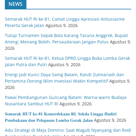
NEWS
Semarak HUT RI ke-81, Camat Lingga Apresiasi Antusiasme
Peserta Gerak Jalan
Agustus 9, 2026
Tutup Turnamen Sepak Bola Karang Taruna Anggrek, Bupati
Aneng: Menang Boleh, Persaudaraan Jangan Putus
Agustus 9,
2026
Semarak HUT RI ke-81, Ketua DPRD Lingga Buka Lomba Gerak
Jalan Putra dan Putri
Agustus 9, 2026
Energi Jadi Kunci Daya Saing Batam, Randi Zulmariadi dan
Pertamina Dorong Iklim Investasi Makin Kompetitif
Agustus 9,
2026
Pawai Pembangunan Guncang Batam: Warna-warni Budaya
Nusantara Sambut HUT RI
Agustus 9, 2026
𝐒𝐞𝐦𝐚𝐫𝐚𝐤 𝐇𝐔𝐓 𝐤𝐞-𝟖𝟏 𝐊𝐞𝐦𝐞𝐫𝐝𝐞𝐤𝐚𝐚𝐧 𝐑𝐈, 𝐒𝐞𝐤𝐝𝐚 𝐋𝐢𝐧𝐠𝐠𝐚 𝐇𝐚𝐝𝐢𝐫𝐢
𝐏𝐞𝐦𝐛𝐮𝐤𝐚𝐚𝐧 𝐝𝐚𝐧 𝐏𝐞𝐥𝐞𝐩𝐚𝐬𝐚𝐧 𝐋𝐨𝐦𝐛𝐚 𝐆𝐞𝐫𝐚𝐤 𝐉𝐚𝐥𝐚𝐧
Agustus 9, 2026
Adu Strategi di Meja Domino: Saat Wagub Nyanyang dan Rodi