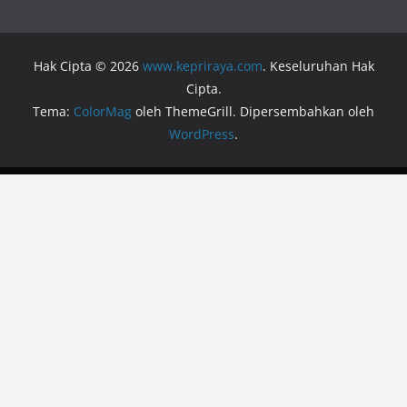
Hak Cipta © 2026
www.kepriraya.com
. Keseluruhan Hak
Cipta.
Tema:
ColorMag
oleh ThemeGrill. Dipersembahkan oleh
WordPress
.