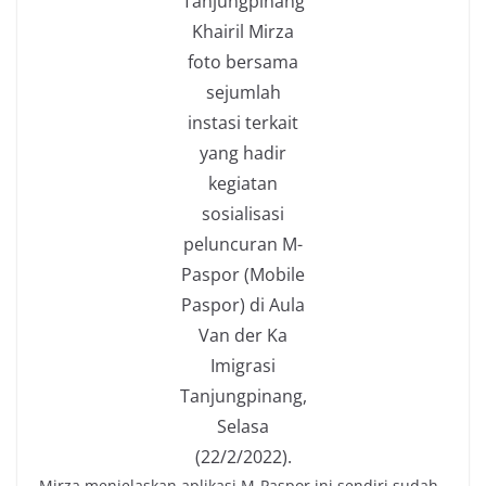
Tanjungpinang
Khairil Mirza
foto bersama
sejumlah
instasi terkait
yang hadir
kegiatan
sosialisasi
peluncuran M-
Paspor (Mobile
Paspor) di Aula
Van der Ka
Imigrasi
Tanjungpinang,
Selasa
(22/2/2022).
Mirza menjelaskan aplikasi M-Paspor ini sendiri sudah