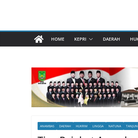
HOME
KEPRI
DAERAH
HU
ANAMBAS
DAERAH
HUKRIM
LINGGA
NATUNA
TANJUN