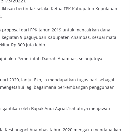
(31/3/2022).
d.Ikhsan bertindak selaku Ketua FPK Kabupaten Kepulauan
K.
 proposal dari FPK tahun 2019 untuk mencairkan dana
gi kegiatan 9 paguyuban Kabupaten Anambas, sesuai mata
tar Rp.300 juta lebih.
etujui oleh Pemerintah Daerah Anambas, selanjutnya
ari 2020, lanjut Eko, ia mendapatkan tugas bari sebagai
g mengetahui lagi bagaimana perkembangan penggunaan
di gantikan oleh Bapak Andi Agrial,”sahutnya menjawab
epala Kesbangpol Anambas tahun 2020 mengaku mendapatkan