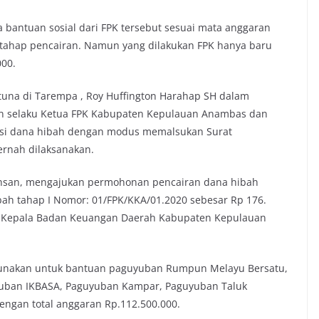
bantuan sosial dari FPK tersebut sesuai mata anggaran
a tahap pencairan. Namun yang dilakukan FPK hanya baru
000.
tuna di Tarempa , Roy Huffington Harahap SH dalam
n selaku Ketua FPK Kabupaten Kepulauan Anambas dan
psi dana hibah dengan modus memalsukan Surat
ernah dilaksanakan.
 Ikhsan, mengajukan permohonan pencairan dana hibah
bah tahap I Nomor: 01/FPK/KKA/01.2020 sebesar Rp 176.
q.Kepala Badan Keuangan Daerah Kabupaten Kepulauan
igunakan untuk bantuan paguyuban Rumpun Melayu Bersatu,
uban IKBASA, Paguyuban Kampar, Paguyuban Taluk
ngan total anggaran Rp.112.500.000.