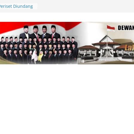
pinang Kunjungi
Tabib, Dorong
tan yang
Periset Diundang
l Riset di Istana
Bangun Daerah
a-Kira, Data Harus
RI, Wali Kota Lis
n Langsung
 Kerb Jalan
81, Polres Lingga
lar Gerakan
n Cek Kesehatan