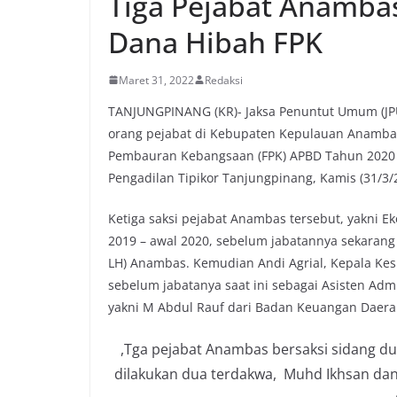
Tiga Pejabat Anambas
Dana Hibah FPK
Maret 31, 2022
Redaksi
TANJUNGPINANG (KR)- Jaksa Penuntut Umum (JPU
orang pejabat di Kebupaten Kepulauan Anambas
Pembauran Kebangsaan (FPK) APBD Tahun 2020 y
Pengadilan Tipikor Tanjungpinang, Kamis (31/3/
Ketiga saksi pejabat Anambas tersebut, yakni 
2019 – awal 2020, sebelum jabatannya sekaran
LH) Anambas. Kemudian Andi Agrial, Kepala Ke
sebelum jabatanya saat ini sebagai Asisten Adm
yakni M Abdul Rauf dari Badan Keuangan Daer
,Tga pejabat Anambas bersaksi sidang d
dilakukan dua terdakwa, Muhd Ikhsan dan 