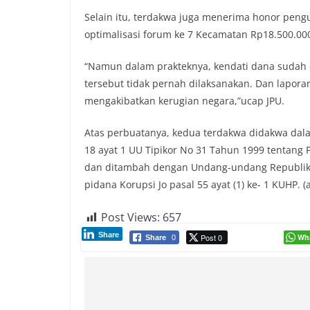
Selain itu, terdakwa juga menerima honor peng
optimalisasi forum ke 7 Kecamatan Rp18.500.000
“Namun dalam prakteknya, kendati dana sudah 
tersebut tidak pernah dilaksanakan. Dan lapor
mengakibatkan kerugian negara,”ucap JPU.
Atas perbuatanya, kedua terdakwa didakwa dalam
18 ayat 1 UU Tipikor No 31 Tahun 1999 tentan
dan ditambah dengan Undang-undang Republik 
pidana Korupsi Jo pasal 55 ayat (1) ke- 1 KUHP. (
Post Views:
657
Share
Post 0
Wh
Share
0