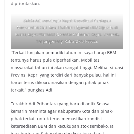
diprioritaskan.
.Sekda Adi memimpin Rapat Koordinasi Persiapan
Menyambut Hari Raya Idul Fitri 1 Syawal 1443 Hijriyah, di
Ruang Rapat Utama Lt.4, Kantor Gubernur Kepri, Dompak,
Tanjungpinang, Rabu (27/04/2022).
“Terkait lonjakan pemudik tahun ini saya harap BBM
tentunya harus pula diperhatikan. Mobilitas
masyarakat tahun ini akan sangat tinggi. Melihat situasi
Provinsi Kepri yang terdiri dari banyak pulau, hal ini
harus terus dikoordinasikan dengan pihak-pihak
terkait,” pungkas Adi.
Terakhir Adi Prihantara yang baru dilantik Selasa
kemarin meminta agar Kabupaten/Kota dan pihak-
pihak terkait untuk terus memastikan kondisi
ketersediaan BBM dan kecukupan stok sembako. Ia
juga berharap Kabupaten dan kota juga dapat