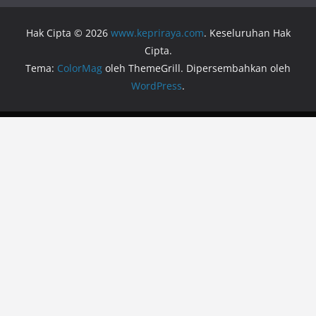
Hak Cipta © 2026
www.kepriraya.com
. Keseluruhan Hak
Cipta.
Tema:
ColorMag
oleh ThemeGrill. Dipersembahkan oleh
WordPress
.