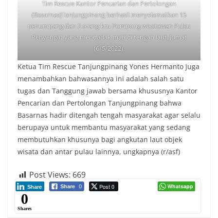
Tim Rescue Kantor Pencarian dan Pertolongan
(Basarnas)Tanjungpinang berhasil menyelamatkan 15
penumpang dan 2 orang kru Pompong wisatawan Pulau
Penyengat yang mendadak mati di tengah laut, Jumat
(6/5/2022).
Ketua Tim Rescue Tanjungpinang Yones Hermanto juga
menambahkan bahwasannya ini adalah salah satu
tugas dan Tanggung jawab bersama khususnya Kantor
Pencarian dan Pertolongan Tanjungpinang bahwa
Basarnas hadir ditengah tengah masyarakat agar selalu
berupaya untuk membantu masyarakat yang sedang
membutuhkan khusunya bagi angkutan laut objek
wisata dan antar pulau lainnya, ungkapnya (r/asf)
Post Views:
669
Post 0
Whatsapp
Share
0
Share
0
Shares