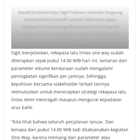
Kapolri Jenderal Listyo Sigit Prabowo meninjau langsung
situasi terkini arus balik Lebaran 2022 serta upaya
rekayasa lalu lintas yang diterapkan untuk mengurai
kepadatan, di Pos Pengamanan Halim Km 3+500, Jakarta,
Jumat (6/5/2022).
Sigit menjelaskan, rekayasa lalu lintas one way sudah
diterapkan sejak pukul 14.00 WIB hari ini, lantaran dari
parameter volume kendaraan sudah mengalami
peningkatan signifikan per jamnya. Sehingga,
kepolisian bersama stakeholder terkait lainnya
memutuskan untuk menerapkan strategi rekayasa lalu
lintas demi mencegah maupun mengurai kepadatan
arus balik.
“Kita lihat bahwa seluruh perjalanan lancar. Dan
kenapa dari pukul 14.00 WIB tadi dilaksanakan kegiatan
One Way, karena memang dari parameter atau