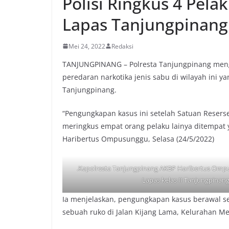
Polisi Ringkus 4 Pela
Lapas Tanjungpinang
Mei 24, 2022
Redaksi
TANJUNGPINANG – Polresta Tanjungpinang men
peredaran narkotika jenis sabu di wilayah ini ya
Tanjungpinang.
“Pengungkapan kasus ini setelah Satuan Resers
meringkus empat orang pelaku lainya ditempat
Haribertus Ompusunggu, Selasa (24/5/2022)
.Kapolresta Tanjungpinang AKBP Haribertus Omp
Lapas kelas II Tanjungpinang
Ia menjelaskan, pengungkapan kasus berawal s
sebuah ruko di Jalan Kijang Lama, Kelurahan Mel