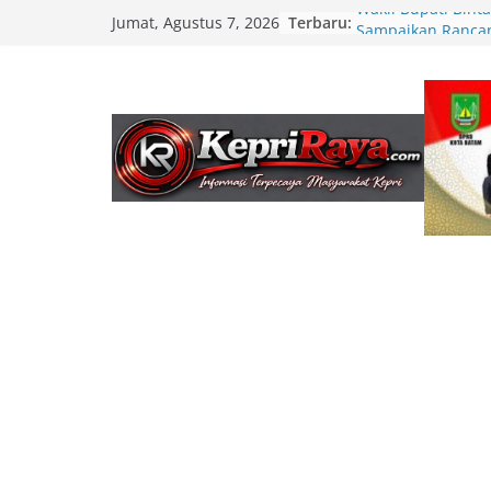
Skip
Terbaru:
Wakil Bupati Bint
Jumat, Agustus 7, 2026
to
Sampaikan Ranca
KUA-PPAS 2026
content
Satlantas Polres 
Helm Gratis, Ajak
Jadi Pelopor Kese
Lintas
Keselamatan Wisa
Prioritas, Dispar 
Pompong Wajib N
Penumpang di Tit
DPRD Bintan Mula
Perubahan KUA-PP
Tekankan Sinergi
Kepentingan Masy
Wabup Lingga Pim
Serentak Cegah St
Warga Manfaatkan
Gratis