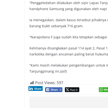
“Penggeledahan dilakukan oleh sipir Lapas Tan
handphone Samsung yang digunakan oleh napi u
Ia menegaskan, dalam kasus tersebut pihaknya
barang bukti sebanyak 716 gram.
“Narapidana F juga sudah kita tetapkan sebagai
Kelimanya disangkakan pasal 114 ayat 2, Pasal
narkotika dengan ancaman paling berat hukuma
“Kami masih melakukan pengembangan untuk men
Tanjungpinang ini.(asf)
Post Views:
597
Share
Post 0
Wh
Share
0