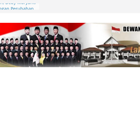
an, Deby Maryanti
ngan Perubahan
Lingga Bagikan
 Aparatur Desa
lamatan Berlalu
tawan Jadi
Kepri Tegaskan
aik-Turun
ik Resmi
i Bahas
AS 2026, Fiven
 Demi
arakat
pin Gerakan
unting, Dorong
 Cek Kesehatan