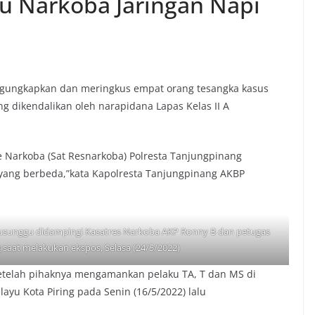
ku Narkoba Jaringan Napi
gungkapkan dan meringkus empat orang tesangka kasus
ng dikendalikan oleh narapidana Lapas Kelas II A
e Narkoba (Sat Resnarkoba) Polresta Tanjungpinang
 yang berbeda,”kata Kapolresta Tanjungpinang AKBP
usunggu didampingi Kasatres Narkoba AKP Ronny B dan petugas
 saat melakukan ekspos, Selasa (24/5/2022)
etelah pihaknya mengamankan pelaku TA, T dan MS di
ayu Kota Piring pada Senin (16/5/2022) lalu