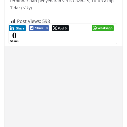
terhindar dari penyebaran virus Covid-19, Tutup Akbp
Tidar.(r/jky)
Post Views:
598
Post 0
Whatsapp
Share
0
Share
0
Shares