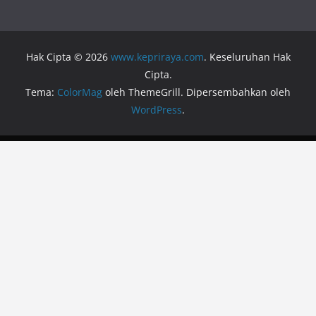
Hak Cipta © 2026
www.kepriraya.com
. Keseluruhan Hak
Cipta.
Tema:
ColorMag
oleh ThemeGrill. Dipersembahkan oleh
WordPress
.