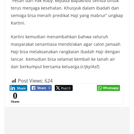
“Pesan dari Pak Roby, kepada Bapak/Ibu semua untuk
terus menjaga kesehatan. Khusyuk dalam ibadah dan
semoga bisa meraih predikat Haji yang mabrur” ungkap
Kartini.
Kartini kemudian menambahkan bahwa seluruh
masyarakat senantiasa mendo’akan agar calon Jamaah
Haji bisa melaksanakan rangkaian ibadah Haji dengan
lancar. Kemudian bisa selamat kembali ke tanah air
dan berkumpul bersama keluarga.(r/jky/Asf)
Post Views:
624
Post 0
Whatsapp
Share
0
Share
0
Shares