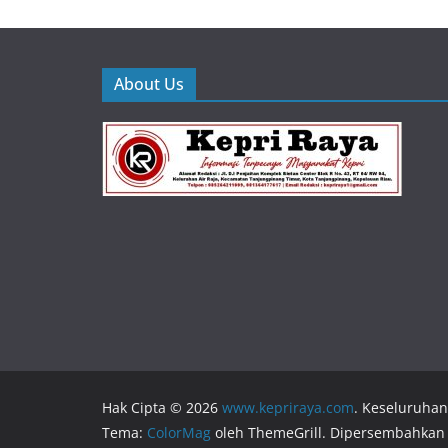
About Us
Hak Cipta © 2026
www.kepriraya.com
. Keseluruhan
Tema:
ColorMag
oleh ThemeGrill. Dipersembahkan