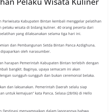
tihan Pelaku Wisata Kuliner
n Pariwisata Kabupaten Bintan kembali menggelar pelatihan
ah pelaku wisata di bidang kuliner. 40 orang peserta dari
elatihan yang dilaksanakan selama tiga hari ini.
onomian dan Pembangunan Setda Bintan Panca Azdighuna,
g dipaparkan oleh narasumber.
n harapan Pemerintah Kabupaten Bintan terlebih dengan
embali bangkit. Baginya, upaya semacam ini akan
 dengan sungguh-sungguh dan bukan ceremonial belaka.
pkan dan laksanakan. Pemerintah Daerah selalu siap
n untuk kemajuan” kata Panca, Selasa (28/06) di Hello
n Destinasi menyampaikan dalam laporannya bahwa