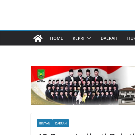
HOME
KEPRI
DAERAH
HU
BINTAN
DAERAH