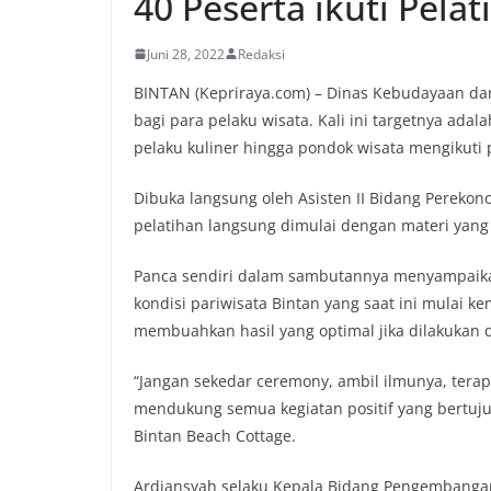
40 Peserta ikuti Pela
Juni 28, 2022
Redaksi
BINTAN (Kepriraya.com) – Dinas Kebudayaan da
bagi para pelaku wisata. Kali ini targetnya adal
pelaku kuliner hingga pondok wisata mengikuti p
Dibuka langsung oleh Asisten II Bidang Perek
pelatihan langsung dimulai dengan materi yan
Panca sendiri dalam sambutannya menyampaika
kondisi pariwisata Bintan yang saat ini mulai k
membuahkan hasil yang optimal jika dilakukan
“Jangan sekedar ceremony, ambil ilmunya, tera
mendukung semua kegiatan positif yang bertujua
Bintan Beach Cottage.
Ardiansyah selaku Kepala Bidang Pengembanga