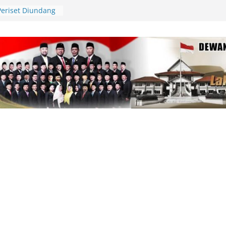
Periset Diundang
l Riset di Istana
di Tanjung Uban
kan Sekitar 1
lukar
di Beranda Negeri:
 Kekecewaan atas
m PWI dalam
am
81, Polres Lingga
lar Gerakan
n Cek Kesehatan
pinang Kunjungi
Tabib, Dorong
tan yang