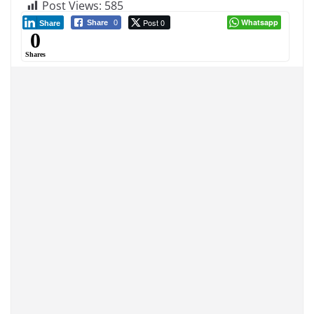
Post Views:
585
Post 0
Whatsapp
Share
0
Share
0
Shares