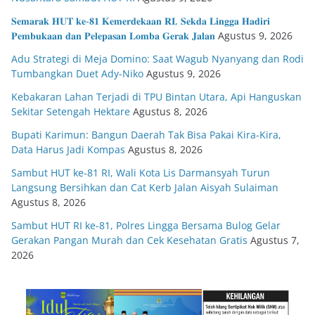
𝐒𝐞𝐦𝐚𝐫𝐚𝐤 𝐇𝐔𝐓 𝐤𝐞-𝟖𝟏 𝐊𝐞𝐦𝐞𝐫𝐝𝐞𝐤𝐚𝐚𝐧 𝐑𝐈, 𝐒𝐞𝐤𝐝𝐚 𝐋𝐢𝐧𝐠𝐠𝐚 𝐇𝐚𝐝𝐢𝐫𝐢
𝐏𝐞𝐦𝐛𝐮𝐤𝐚𝐚𝐧 𝐝𝐚𝐧 𝐏𝐞𝐥𝐞𝐩𝐚𝐬𝐚𝐧 𝐋𝐨𝐦𝐛𝐚 𝐆𝐞𝐫𝐚𝐤 𝐉𝐚𝐥𝐚𝐧
Agustus 9, 2026
Adu Strategi di Meja Domino: Saat Wagub Nyanyang dan Rodi
Tumbangkan Duet Ady-Niko
Agustus 9, 2026
Kebakaran Lahan Terjadi di TPU Bintan Utara, Api Hanguskan
Sekitar Setengah Hektare
Agustus 8, 2026
Bupati Karimun: Bangun Daerah Tak Bisa Pakai Kira-Kira,
Data Harus Jadi Kompas
Agustus 8, 2026
Sambut HUT ke-81 RI, Wali Kota Lis Darmansyah Turun
Langsung Bersihkan dan Cat Kerb Jalan Aisyah Sulaiman
Agustus 8, 2026
Sambut HUT RI ke-81, Polres Lingga Bersama Bulog Gelar
Gerakan Pangan Murah dan Cek Kesehatan Gratis
Agustus 7,
2026