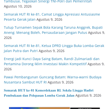
Tambusai, Tegaskan Sinergi TNI-Polri dan Pemerintah
Agustus 10, 2026
Semarak HUT RI ke-81, Camat Lingga Apresiasi Antusiasme
Peserta Gerak Jalan
Agustus 9, 2026
Tutup Turnamen Sepak Bola Karang Taruna Anggrek, Bupati
Aneng: Menang Boleh, Persaudaraan Jangan Putus
Agustus 9,
2026
Semarak HUT RI ke-81, Ketua DPRD Lingga Buka Lomba Gerak
Jalan Putra dan Putri
Agustus 9, 2026
Energi Jadi Kunci Daya Saing Batam, Randi Zulmariadi dan
Pertamina Dorong Iklim Investasi Makin Kompetitif
Agustus 9,
2026
Pawai Pembangunan Guncang Batam: Warna-warni Budaya
Nusantara Sambut HUT RI
Agustus 9, 2026
𝐒𝐞𝐦𝐚𝐫𝐚𝐤 𝐇𝐔𝐓 𝐤𝐞-𝟖𝟏 𝐊𝐞𝐦𝐞𝐫𝐝𝐞𝐤𝐚𝐚𝐧 𝐑𝐈, 𝐒𝐞𝐤𝐝𝐚 𝐋𝐢𝐧𝐠𝐠𝐚 𝐇𝐚𝐝𝐢𝐫𝐢
𝐏𝐞𝐦𝐛𝐮𝐤𝐚𝐚𝐧 𝐝𝐚𝐧 𝐏𝐞𝐥𝐞𝐩𝐚𝐬𝐚𝐧 𝐋𝐨𝐦𝐛𝐚 𝐆𝐞𝐫𝐚𝐤 𝐉𝐚𝐥𝐚𝐧
Agustus 9, 2026