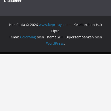
Disclaimer
Hak Cipta © 2026
www.kepriraya.com
. Keseluruhan Hak
Cipta.
Tema:
ColorMag
oleh ThemeGrill. Dipersembahkan oleh
WordPress
.