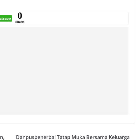
0
atsapp
Shares
n,
Danpuspenerbal Tatap Muka Bersama Keluarga