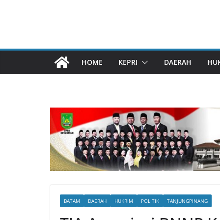
HOME
KEPRI
DAERAH
HU
BATAM
DAERAH
HUKRIM
POLITIK
TANJUNGPINANG