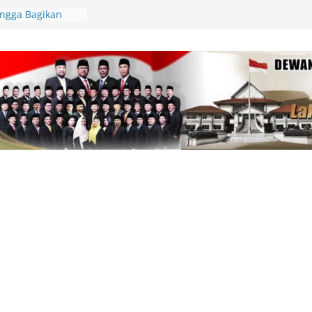
Lingga Bagikan
 Aparatur Desa
lamatan Berlalu
tawan Jadi
Kepri Tegaskan
aik-Turun
ik Resmi
di Beranda Negeri:
 Kekecewaan atas
m PWI dalam
am
pin Gerakan
unting, Dorong
 Cek Kesehatan
an, Deby Maryanti
ngan Perubahan