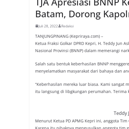
TJA Apresiasi BNNP K
Batam, Dorong Kapol
Juli 28, 2022
Redaksi
TANJUNGPINANG (Kepriraya.com) –
Ketua Fraksi Golkar DPRD Kepri, H. Teddy Jun A
Nasional Provinsi (BNNP) dalam memerangi nark
Salah satu bentuk keberhasilan BNNP menggere
menyelamatkan masyarakat dari bahaya dan an
“Keberhasilan mereka luar biasa. Kami sangat
itu langsung di libgkungan perumahan. Terima ka
Teddy 
Menurut Ketua PD APMG Kepri ini, anggota Tim
Karena itu pihaknya mengusulkan anggota tim