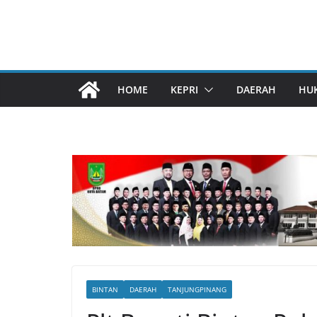
HOME
KEPRI
DAERAH
HU
BINTAN
DAERAH
TANJUNGPINANG