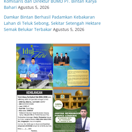
Komisaris dan Direktur BUMD PT. Bintan Karya
Bahari
Agustus 5, 2026
Damkar Bintan Berhasil Padamkan Kebakaran
Lahan di Teluk Sebong, Sekitar Setengah Hektare
Semak Belukar Terbakar
Agustus 5, 2026