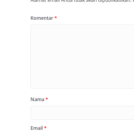
Alamat email Anda tidak akan dipublikasikan.
Komentar
*
Nama
*
Email
*