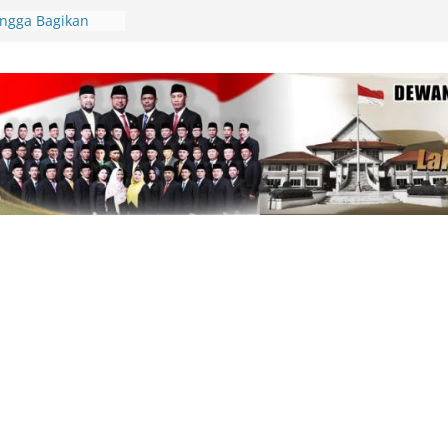
Lingga Bagikan
 Aparatur Desa
lamatan Berlalu
tawan Jadi
Kepri Tegaskan
aik-Turun
ik Resmi
i Bahas
AS 2026, Fiven
 Demi
arakat
pin Gerakan
unting, Dorong
 Cek Kesehatan
an, Deby Maryanti
ngan Perubahan