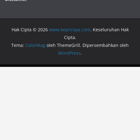
Hak Cipta © 2026
www.kepriraya.com
. Keseluruhan Hak
Cipta.
Tema:
ColorMag
oleh ThemeGrill. Dipersembahkan oleh
WordPress
.