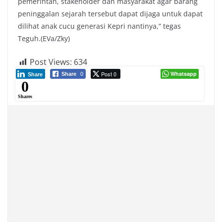
pemerintah, stakeholder dan masyarakat agar barang
peninggalan sejarah tersebut dapat dijaga untuk dapat
dilihat anak cucu generasi Kepri nantinya,” tegas
Teguh.(EVa/Zky)
Post Views:
634
Post 0
Whatsapp
Share
0
Share
0
Shares