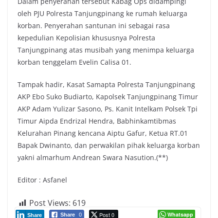
Dalam penyerahan tersebut Kabag Ops didampingi
oleh PJU Polresta Tanjungpinang ke rumah keluarga
korban. Penyerahan santunan ini sebagai rasa
kepedulian Kepolisian khususnya Polresta
Tanjungpinang atas musibah yang menimpa keluarga
korban tenggelam Evelin Calisa 01.
Tampak hadir, Kasat Samapta Polresta Tanjungpinang
AKP Ebo Suko Budiarto, Kapolsek Tanjungpinang Timur
AKP Adam Yulizar Sasono, Ps. Kanit Intelkam Polsek Tpi
Timur Aipda Endrizal Hendra, Babhinkamtibmas
Kelurahan Pinang kencana Aiptu Gafur, Ketua RT.01
Bapak Dwinanto, dan perwakilan pihak keluarga korban
yakni almarhum Andrean Swara Nasution.(**)
Editor : Asfanel
Post Views:
619
Post 0
Whatsapp
Share
0
Share