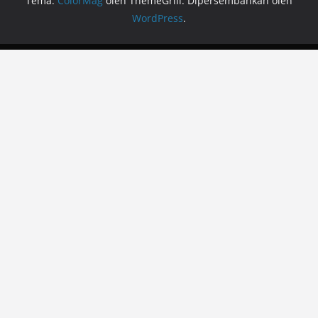
Tema:
ColorMag
oleh ThemeGrill. Dipersembahkan oleh
WordPress
.