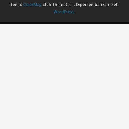
Tema:
ColorMag
oleh ThemeGrill. Dipersembahkan oleh
WordPress
.