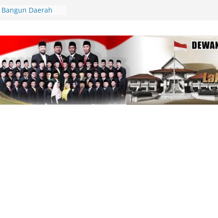
: Bangun Daerah
ira-Kira, Data Harus
unan Guncang
arni Budaya
ut HUT RI
𝟏 𝐊𝐞𝐦𝐞𝐫𝐝𝐞𝐤𝐚𝐚𝐧 𝐑𝐈,
𝐢𝐫𝐢 𝐏𝐞𝐦𝐛𝐮𝐤𝐚𝐚𝐧 𝐝𝐚𝐧
𝐆𝐞𝐫𝐚𝐤 𝐉𝐚𝐥𝐚𝐧
 Meja Domino: Saat
 dan Rodi
t Ady-Niko
 Terjadi di TPU
pi Hanguskan
h Hektare