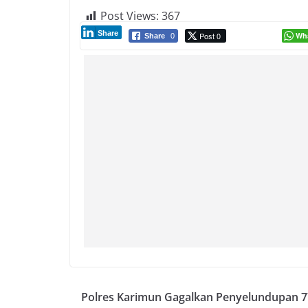
Post Views:
367
Share
Post 0
Wh
Share
0
Polres Karimun Gagalkan Penyelundupan 