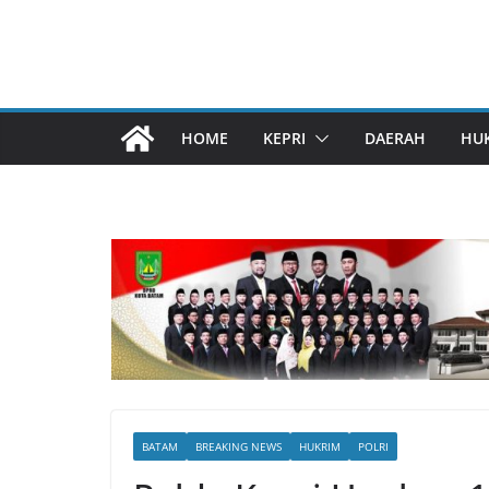
HOME
KEPRI
DAERAH
HU
BATAM
BREAKING NEWS
HUKRIM
POLRI