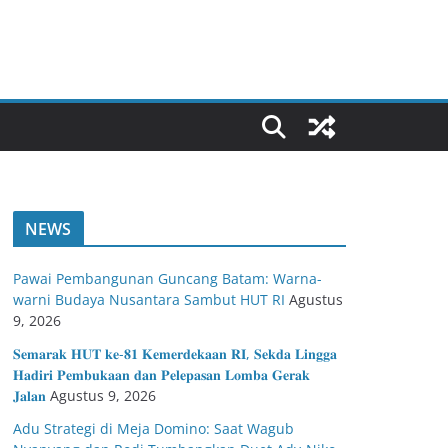
NEWS
Pawai Pembangunan Guncang Batam: Warna-
warni Budaya Nusantara Sambut HUT RI
Agustus
9, 2026
𝐒𝐞𝐦𝐚𝐫𝐚𝐤 𝐇𝐔𝐓 𝐤𝐞-𝟖𝟏 𝐊𝐞𝐦𝐞𝐫𝐝𝐞𝐤𝐚𝐚𝐧 𝐑𝐈, 𝐒𝐞𝐤𝐝𝐚 𝐋𝐢𝐧𝐠𝐠𝐚
𝐇𝐚𝐝𝐢𝐫𝐢 𝐏𝐞𝐦𝐛𝐮𝐤𝐚𝐚𝐧 𝐝𝐚𝐧 𝐏𝐞𝐥𝐞𝐩𝐚𝐬𝐚𝐧 𝐋𝐨𝐦𝐛𝐚 𝐆𝐞𝐫𝐚𝐤
𝐉𝐚𝐥𝐚𝐧
Agustus 9, 2026
Adu Strategi di Meja Domino: Saat Wagub