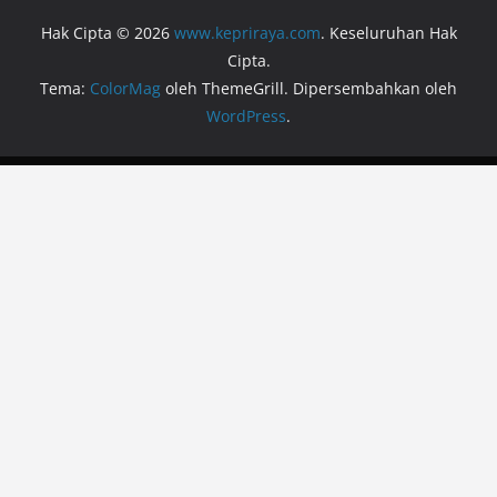
Hak Cipta © 2026
www.kepriraya.com
. Keseluruhan Hak
Cipta.
Tema:
ColorMag
oleh ThemeGrill. Dipersembahkan oleh
WordPress
.