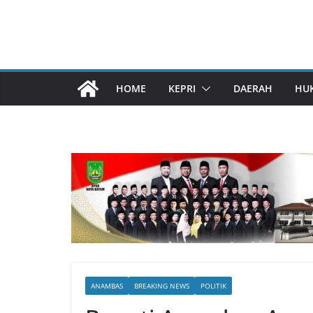
HOME
KEPRI
DAERAH
HU
ANAMBAS
BREAKING NEWS
POLITIK