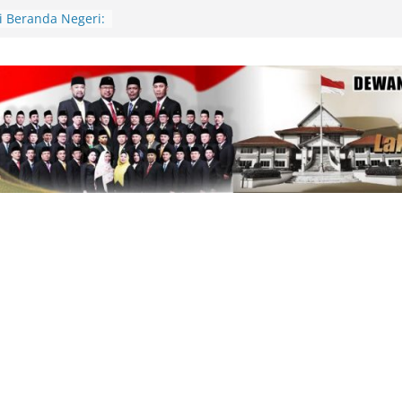
di Beranda Negeri:
 Kekecewaan atas
m PWI dalam
am
81, Polres Lingga
lar Gerakan
n Cek Kesehatan
pinang Kunjungi
Tabib, Dorong
tan yang
Periset Diundang
l Riset di Istana
di Tanjung Uban
kan Sekitar 1
lukar