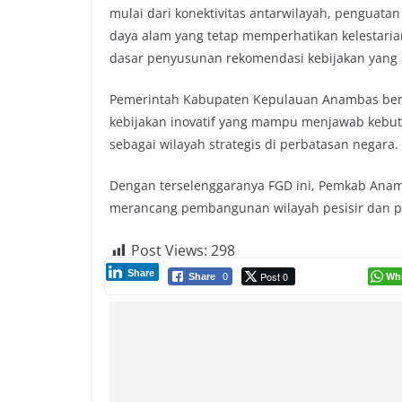
mulai dari konektivitas antarwilayah, penguat
daya alam yang tetap memperhatikan kelestarian
dasar penyusunan rekomendasi kebijakan yang 
Pemerintah Kabupaten Kepulauan Anambas berha
kebijakan inovatif yang mampu menjawab kebu
sebagai wilayah strategis di perbatasan negara.
Dengan terselenggaranya FGD ini, Pemkab Anam
merancang pembangunan wilayah pesisir dan pul
Post Views:
298
Share
Post 0
Wh
Share
0