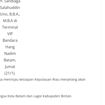
H. Sandiaga
Salahuddin
Uno, B.B.A.,
M.B.A di
Terminal
VIP
Bandara
Hang
Nadim
Batam,
Jumat
(21/1).
ka meninjau kesiapan Kepulauan Riau menjelang akan
ngsa Kota Batam dan Lagoi Kabupaten Bintan.