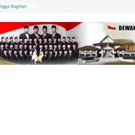
an, Deby Maryanti
ngan Perubahan
Lingga Bagikan
 Aparatur Desa
lamatan Berlalu
tawan Jadi
Kepri Tegaskan
aik-Turun
ik Resmi
di Beranda Negeri:
 Kekecewaan atas
m PWI dalam
am
pin Gerakan
unting, Dorong
 Cek Kesehatan