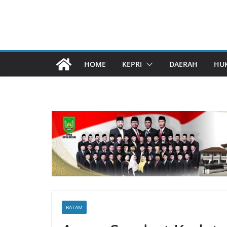
HOME
KEPRI
DAERAH
HU
BATAM