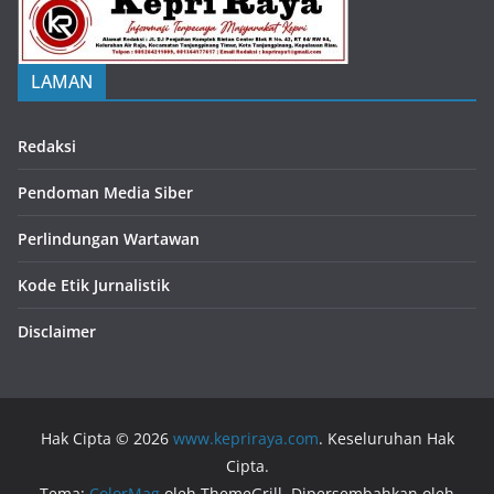
LAMAN
Redaksi
Pendoman Media Siber
Perlindungan Wartawan
Kode Etik Jurnalistik
Disclaimer
Hak Cipta © 2026
www.kepriraya.com
. Keseluruhan Hak
Cipta.
Tema:
ColorMag
oleh ThemeGrill. Dipersembahkan oleh