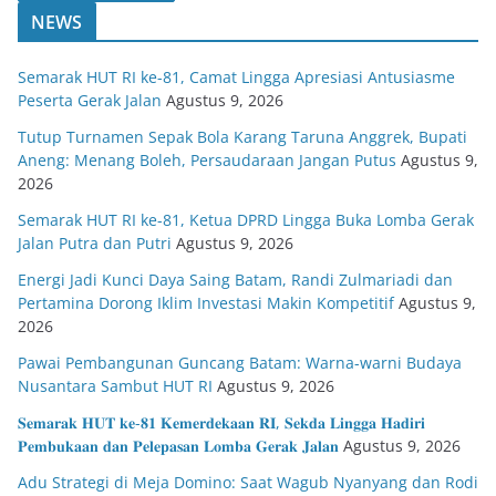
NEWS
Semarak HUT RI ke-81, Camat Lingga Apresiasi Antusiasme
Peserta Gerak Jalan
Agustus 9, 2026
Tutup Turnamen Sepak Bola Karang Taruna Anggrek, Bupati
Aneng: Menang Boleh, Persaudaraan Jangan Putus
Agustus 9,
2026
Semarak HUT RI ke-81, Ketua DPRD Lingga Buka Lomba Gerak
Jalan Putra dan Putri
Agustus 9, 2026
Energi Jadi Kunci Daya Saing Batam, Randi Zulmariadi dan
Pertamina Dorong Iklim Investasi Makin Kompetitif
Agustus 9,
2026
Pawai Pembangunan Guncang Batam: Warna-warni Budaya
Nusantara Sambut HUT RI
Agustus 9, 2026
𝐒𝐞𝐦𝐚𝐫𝐚𝐤 𝐇𝐔𝐓 𝐤𝐞-𝟖𝟏 𝐊𝐞𝐦𝐞𝐫𝐝𝐞𝐤𝐚𝐚𝐧 𝐑𝐈, 𝐒𝐞𝐤𝐝𝐚 𝐋𝐢𝐧𝐠𝐠𝐚 𝐇𝐚𝐝𝐢𝐫𝐢
𝐏𝐞𝐦𝐛𝐮𝐤𝐚𝐚𝐧 𝐝𝐚𝐧 𝐏𝐞𝐥𝐞𝐩𝐚𝐬𝐚𝐧 𝐋𝐨𝐦𝐛𝐚 𝐆𝐞𝐫𝐚𝐤 𝐉𝐚𝐥𝐚𝐧
Agustus 9, 2026
Adu Strategi di Meja Domino: Saat Wagub Nyanyang dan Rodi