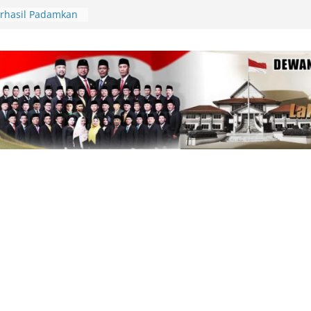
rhasil Padamkan
di Teluk Sebong,
 Hektare Semak
s Paskibraka
 Provinsi Kepri,
 Nama Baik Daerah
Sambut Panglima
ep, Lingga
at Latihan Tempur
l
siasi Aksi Sosial
 Bantuan Sembako
yak Pakai
rga
ka Seleksi Bakal
an Direktur
Karya Bahari