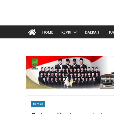
HOME
KEPRI
DAERAH
HU
DAERAH