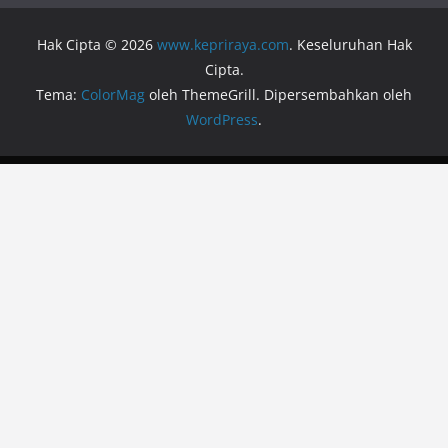
Hak Cipta © 2026
www.kepriraya.com
. Keseluruhan Hak
Cipta.
Tema:
ColorMag
oleh ThemeGrill. Dipersembahkan oleh
WordPress
.