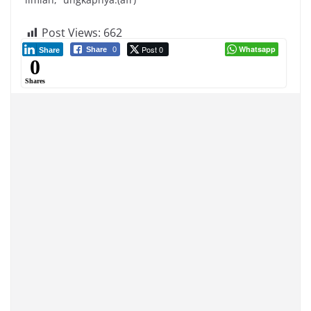
Post Views:
662
Post 0
Whatsapp
Share
0
Share
0
Shares