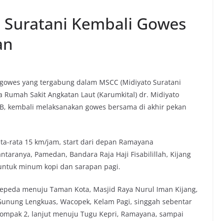
o Suratani Kembali Gowes
an
owes yang tergabung dalam MSCC (Midiyato Suratani
a Rumah Sakit Angkatan Laut (Karumkital) dr. Midiyato
Sp.B, kembali melaksanakan gowes bersama di akhir pekan
ata-rata 15 km/jam, start dari depan Ramayana
aranya, Pamedan, Bandara Raja Haji Fisabilillah, Kijang
 untuk minum kopi dan sarapan pagi.
epeda menuju Taman Kota, Masjid Raya Nurul Iman Kijang,
Gunung Lengkuas, Wacopek, Kelam Pagi, singgah sebentar
ompak 2, lanjut menuju Tugu Kepri, Ramayana, sampai