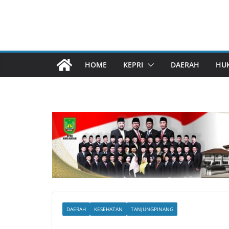
HOME
KEPRI
DAERAH
HU
DAERAH
KESEHATAN
TANJUNGPINANG