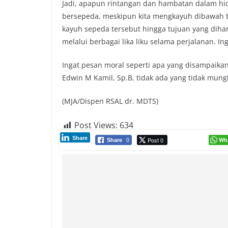
Jadi, apapun rintangan dan hambatan dalam hidu
bersepeda, meskipun kita mengkayuh dibawah te
kayuh sepeda tersebut hingga tujuan yang dih
melalui berbagai lika liku selama perjalanan. In
Ingat pesan moral seperti apa yang disampaikan o
Edwin M Kamil, Sp.B, tidak ada yang tidak mungki
(MJA/Dispen RSAL dr. MDTS)
Post Views:
634
Share
Post 0
Wh
Share
0