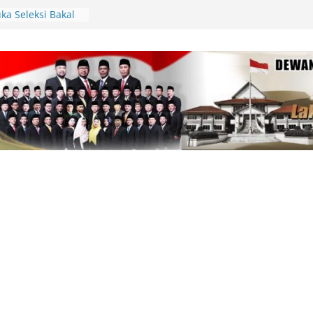
ka Seleksi Bakal
an Direktur
Karya Bahari
rhasil Padamkan
di Teluk Sebong,
 Hektare Semak
s Paskibraka
 Provinsi Kepri,
 Nama Baik Daerah
Sambut Panglima
ep, Lingga
at Latihan Tempur
l
siasi Aksi Sosial
 Bantuan Sembako
yak Pakai
rga