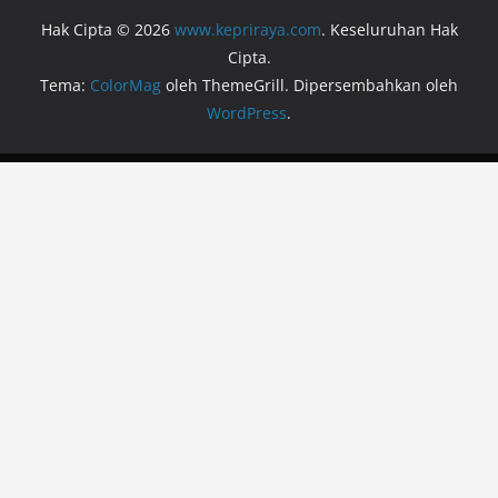
Hak Cipta © 2026
www.kepriraya.com
. Keseluruhan Hak
Cipta.
Tema:
ColorMag
oleh ThemeGrill. Dipersembahkan oleh
WordPress
.