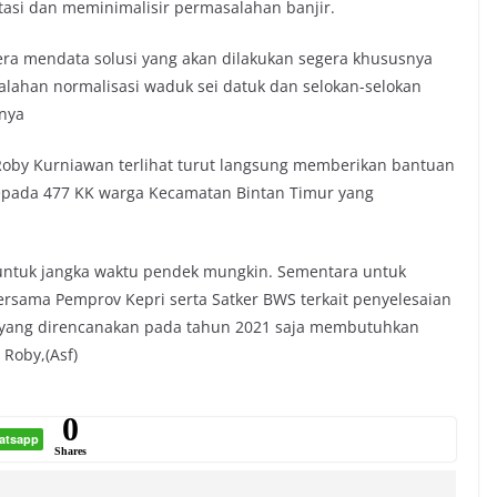
si dan meminimalisir permasalahan banjir.
gera mendata solusi yang akan dilakukan segera khususnya
alahan normalisasi waduk sei datuk dan selokan-selokan
rnya
Roby Kurniawan terlihat turut langsung
memberikan bantuan
kepada 477 KK warga Kecamatan Bintan Timur yang
r untuk jangka waktu pendek mungkin. Sementara untuk
bersama Pemprov Kepri serta Satker BWS terkait penyelesaian
ir yang direncanakan pada tahun 2021 saja membutuhkan
 Roby,(Asf)
0
atsapp
Shares