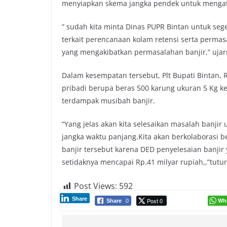
menyiapkan skema jangka pendek untuk mengata
” sudah kita minta Dinas PUPR Bintan untuk se
terkait perencanaan kolam retensi serta permas
yang mengakibatkan permasalahan banjir,” uja
Dalam kesempatan tersebut, Plt Bupati Bintan, 
pribadi berupa beras 500 karung ukuran 5 Kg 
terdampak
musibah banjir.
“Yang jelas akan kita selesaikan masalah banji
jangka waktu panjang.K
ita akan berkolaborasi 
banjir tersebut karena DED penyelesaian banj
setidaknya mencapai Rp.41 milyar rupiah,,”tutur
Post Views:
592
Share
Post 0
Wh
Share
0