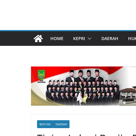
HOME
KEPRI
DAERAH
HU
BINTAN
DAERAH