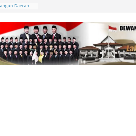
Bangun Daerah
a-Kira, Data Harus
RI, Wali Kota Lis
n Langsung
 Kerb Jalan
81, Polres Lingga
lar Gerakan
n Cek Kesehatan
pinang Kunjungi
Tabib, Dorong
tan yang
erjadi di TPU
 Hanguskan
Hektare