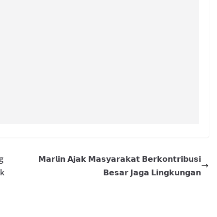
g
𝗠𝗮𝗿𝗹𝗶𝗻 𝗔𝗷𝗮𝗸 𝗠𝗮𝘀𝘆𝗮𝗿𝗮𝗸𝗮𝘁 𝗕𝗲𝗿𝗸𝗼𝗻𝘁𝗿𝗶𝗯𝘂𝘀𝗶
ik
𝗕𝗲𝘀𝗮𝗿 𝗝𝗮𝗴𝗮 𝗟𝗶𝗻𝗴𝗸𝘂𝗻𝗴𝗮𝗻