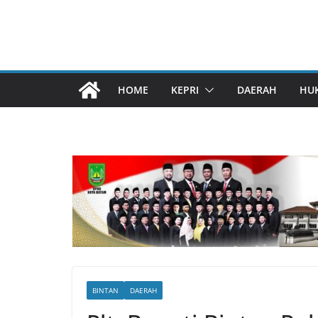
HOME
KEPRI
DAERAH
HU
BINTAN
DAERAH