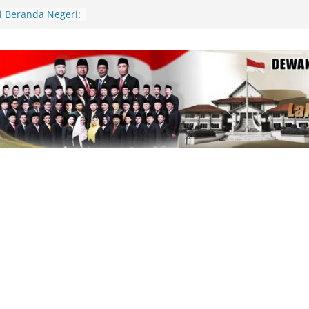
di Beranda Negeri:
 Kekecewaan atas
m PWI dalam
am
81, Polres Lingga
lar Gerakan
n Cek Kesehatan
pinang Kunjungi
Tabib, Dorong
tan yang
Periset Diundang
l Riset di Istana
di Tanjung Uban
kan Sekitar 1
lukar