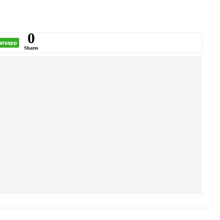
0
atsapp
Shares