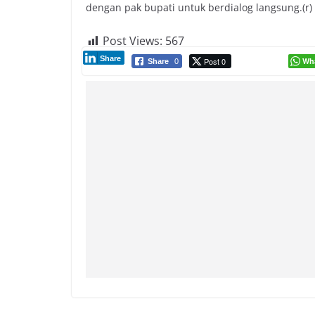
dengan pak bupati untuk berdialog langsung.(r)
Post Views:
567
Share
Post 0
Wh
Share
0